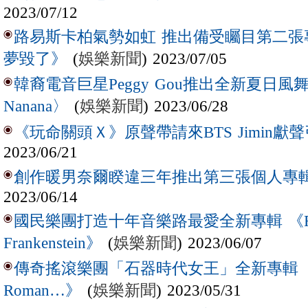
2023/07/12
路易斯卡柏氣勢如虹 推出備受矚目第二張
(
娛樂新聞
) 2023/07/05
夢毀了》
韓裔電音巨星Peggy Gou推出全新夏日風舞曲〈(I
(
娛樂新聞
) 2023/06/28
Nanana〉
《玩命關頭Ｘ》原聲帶請來BTS Jimin獻
2023/06/21
創作暖男奈爾睽違三年推出第三張個人專
2023/06/14
國民樂團打造十年音樂路最愛全新專輯 《First T
(
娛樂新聞
) 2023/06/07
Frankenstein》
傳奇搖滾樂團「石器時代女王」全新專輯 《In 
(
娛樂新聞
) 2023/05/31
Roman…》