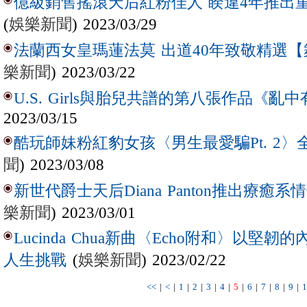
億級銷售搖滾天后紅粉佳人 睽違4年推出
(
娛樂新聞
) 2023/03/29
法蘭西女皇瑪蓮法莫 出道40年致敬精選【
樂新聞
) 2023/03/22
U.S. Girls與胎兒共譜的第八張作品《亂
2023/03/15
酷玩師妹粉紅豹女孩〈男生最愛騙Pt. 2
聞
) 2023/03/08
新世代爵士天后Diana Panton推出療
樂新聞
) 2023/03/01
Lucinda Chua新曲〈Echo附和〉以
(
娛樂新聞
) 2023/02/22
人生挑戰
<<
|
<
|
1
|
2
|
3
|
4
|
5
|
6
|
7
|
8
|
9
|
1