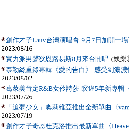
創作才子Lauv台灣演唱會 9月7日加開一
2023/08/16
(
娛樂
實力派男聲狄恩路易斯8月來台開唱
泰勒絲重錄專輯《愛的告白》 感受到濃濃
2023/08/02
葛萊美肯定R&B女伶詩莎 睽違5年新專輯《
2023/07/26
「追夢少女」奧莉維亞推出全新單曲〈vamp
2023/07/19
創作才子奇恩杜克洛推出最新單曲〈Heave