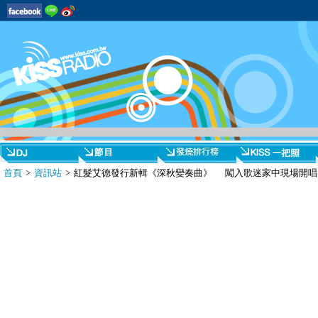
首頁
>
資訊站
> 紅髮艾德發行新輯《深秋變奏曲》 闖入歌迷家中現場開唱