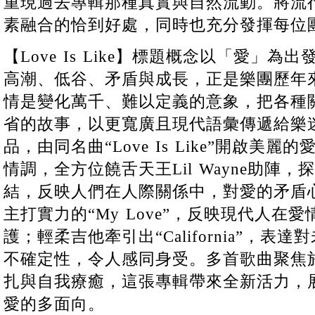
重現過去專輯那種真實與自然流動。將流
素融合的恰到好處，同時也充分發揮每位
【Love Is Like】標題概念以「愛」
高潮、低谷、矛盾與成長，正是樂團歷年
情是變化萬千、難以定義的意象，把各種
省的故事，以更寬廣且現代語彙傳遞給樂迷
品，由同名曲“Love Is Like”開啟美
情調，全方位饒舌天王Lil Wayne助陣
結，反映人們在人際關係中，對愛的矛盾
主打實力的“My Love”，反映現代人在
護；輕柔吉他牽引出“California”，
不確定性，令人感同身受。多首歌曲聚焦
扎與自我療癒，這張專輯帶來全新活力，
愛的多面向。