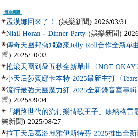
(
娛樂新聞
) 2026/03/31
孟漢娜回來了！
(
娛樂新聞
) 202
Niall Horan - Dinner Party
傳奇天團邦喬飛邀來Jelly Roll合作全新單曲〈L
聞
) 2025/10/03
搖滾天團到暑五秒全新單曲〈NOT OKAY
小天后莎賓娜卡本特 2025最新主打〈Tear
流行最強天團魔力紅 2025全新錄音室專輯【Lov
聞
) 2025/09/04
「網路世代的流行樂情歌王子」康納格雷最新作
樂新聞
) 2025/08/27
拉丁天后葛洛麗雅伊斯特芬 2025推出全新西