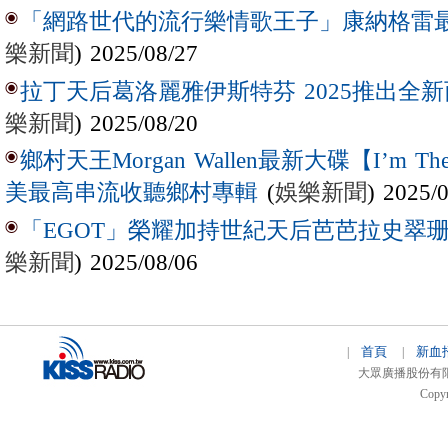
「網路世代的流行樂情歌王子」康納格雷最新作
樂新聞
) 2025/08/27
拉丁天后葛洛麗雅伊斯特芬 2025推出全新西
樂新聞
) 2025/08/20
鄉村天王Morgan Wallen最新大碟【I’m The
(
娛樂新聞
) 2025/
美最高串流收聽鄉村專輯
「EGOT」榮耀加持世紀天后芭芭拉史翠珊 
樂新聞
) 2025/08/06
首頁
新血
|
|
大眾廣播股份有限公司 
Copyr