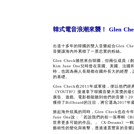
韓式電音浪潮來襲！ Glen Ch
出道十多年的韓國的雙人音樂組合Glen Ch
音樂讓海內外累積了一票忠實的粉絲。
Glen Check雖然來自韓國，但兩位成員（
Kim June One兒時曾在英國、美國、
時，也因為兩人長期都在國外長大的經歷，讓他
的基礎。
Glen Check在2011年成軍後，便以他們
《YOUTH!》接連拿下韓國音樂大眾獎的最佳
廣告、遊戲、電影都能聽到他們的音樂！2017年，Gle
獲得了Billboard的注目，將它選為2017
掀起海外炫風的同時，Glen Check也在今
June One說：「若說我們的前一張專輯
世界更多可能的作品。」《X-Dreams》一輯代表
藝術性的變化與衝擊，透過連貫豐富的音樂