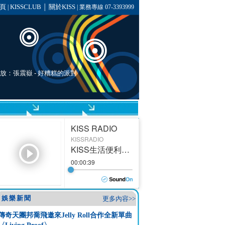
頁
KISSCLUB
關於KISS
|
│
| 業務專線 07-3393999
播放：
張震嶽
- 好糟糕的派對
娛樂新聞
更多內容>>
傳奇天團邦喬飛邀來Jelly Roll合作全新單曲