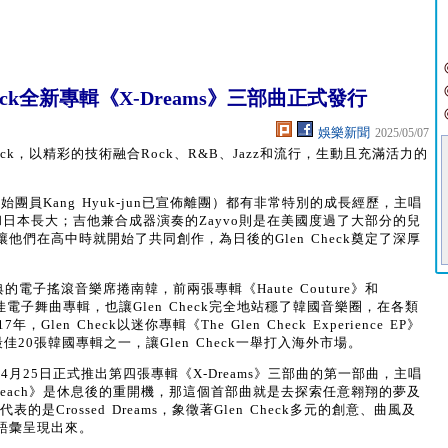
eck全新專輯《X-Dreams》三部曲正式發行
娛樂新聞
2025/05/07
eck，以精彩的技術融合Rock、R&B、Jazz和流行，生動且充滿活力的
創始團員Kang Hyuk-jun已宣佈離團）都有非常特別的成長經歷，主唱
法國和日本長大；吉他兼合成器演奏的Zayvo則是在美國度過了大部分的兒
們在高中時就開始了共同創作，為日後的Glen Check奠定了深厚
經典的電子搖滾音樂席捲南韓，前兩張專輯《Haute Couture》和
電子舞曲專輯，也讓Glen Check完全地站穩了韓國音樂圈，在各類
n Check以迷你專輯《The Glen Check Experience EP》
年最佳20張韓國專輯之一，讓Glen Check一舉打入海外市場。
年4月25日正式推出第四張專輯《X-Dreams》三部曲的第一部曲，主唱
《Bleach》是休息後的重開機，那這個首部曲就是去探索任意翱翔的夢及
的是Crossed Dreams，象徵著Glen Check多元的創意、曲風及
語彙呈現出來。