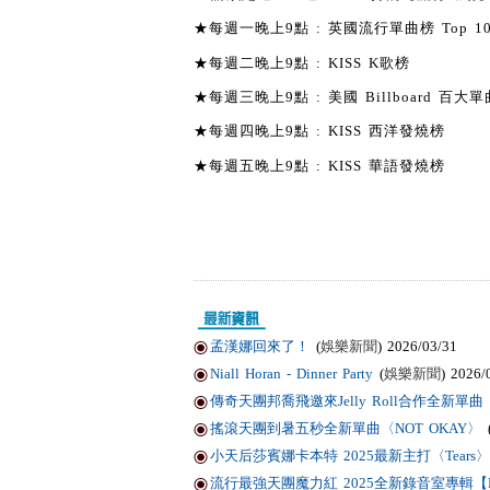
★每週一晚上9點 : 英國流行單曲榜 Top 1
★每週二晚上9點 : KISS K歌榜
★每週三晚上9點 : 美國 Billboard 百大單曲
★每週四晚上9點 : KISS 西洋發燒榜
★每週五晚上9點 : KISS 華語發燒榜
孟漢娜回來了！
(
娛樂新聞
) 2026/03/31
Niall Horan - Dinner Party
(
娛樂新聞
) 2026/
傳奇天團邦喬飛邀來Jelly Roll合作全新單曲〈Li
搖滾天團到暑五秒全新單曲〈NOT OKAY〉
小天后莎賓娜卡本特 2025最新主打〈Tears〉
流行最強天團魔力紅 2025全新錄音室專輯【Love