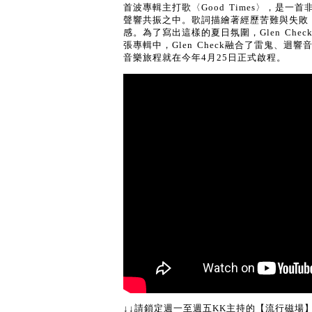
首波專輯主打歌〈Good Times〉，是
聲響共振之中。歌詞描繪著經歷苦難與失敗
感。為了寫出這樣的夏日氛圍，Glen Ch
張專輯中，Glen Check融合了雷鬼、
音樂旅程就在今年4月25日正式啟程。
↓↓請鎖定週一至週五KK主持的【流行磁場】