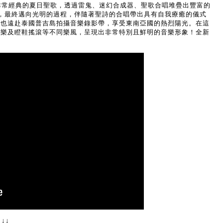
一首非常經典的夏日聖歌，透過雷鬼、迷幻合成器、聖歌合唱堆疊出豐富的
，最終邁向光明的過程，伴隨著聖詩的合唱帶出具有自我療癒的儀式
eck也遠赴泰國普吉島拍攝音樂錄影帶，享受東南亞國的熱烈陽光。在這
迴響音樂及瞪鞋搖滾等不同樂風，呈現出非常特別且鮮明的音樂形象！全新
↓↓