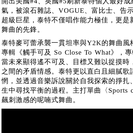
開出美國#4、英國#5刷新泰特個人最好
氣，被滾石雜誌、VOGUE、富比士、告
超級巨星，泰特不僅唱作能力極佳，更是
舞曲的先鋒。
泰特麥可蕾承襲一貫坦率與Y2K的舞曲風格
專輯《觸手可及 So Close To What
當未來顯得遙不可及、目標又難以捉摸時
之間的矛盾情感。泰特更以直白且細膩歌
惘，並透過音樂訴說關於自我探索的掙扎
生中尋找平衡的過程。主打單曲〈Sports 
飆刺激感的呢喃式舞曲。