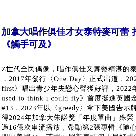
加拿大唱作俱佳才女泰特麥可蕾 
《觸手可及》
Z世代全民偶像，唱作俱佳又舞藝精湛的泰特麥可蕾
，2017年發行〈One Day〉正式出道，2020
first〉唱出青少年失戀心聲獲好評，202
used to think i could fly》首度
#13，2023年以〈greedy〉拿下美國
得2024年加拿大朱諾獎「年度單曲」殊
過16億次串流播放，帶動第2張專輯《隨心所欲