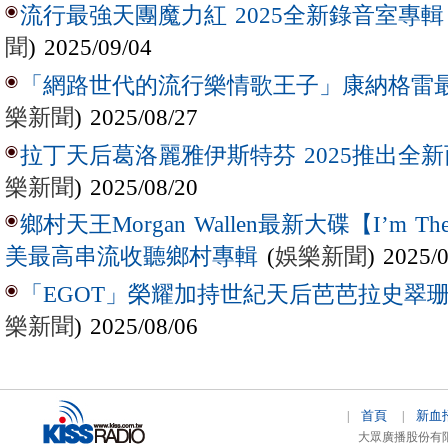
流行最強天團魔力紅 2025全新錄音室專輯【Lov
聞
) 2025/09/04
「網路世代的流行樂情歌王子」康納格雷最新作
樂新聞
) 2025/08/27
拉丁天后葛洛麗雅伊斯特芬 2025推出全新西
樂新聞
) 2025/08/20
鄉村天王Morgan Wallen最新大碟【I’m The
(
娛樂新聞
) 2025/
美最高串流收聽鄉村專輯
「EGOT」榮耀加持世紀天后芭芭拉史翠珊 
樂新聞
) 2025/08/06
首頁
新血
|
|
大眾廣播股份有限公司 