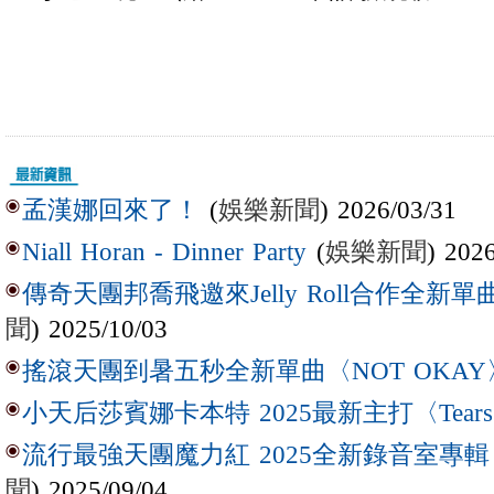
(
娛樂新聞
) 2026/03/31
孟漢娜回來了！
(
娛樂新聞
) 202
Niall Horan - Dinner Party
傳奇天團邦喬飛邀來Jelly Roll合作全新單曲〈L
聞
) 2025/10/03
搖滾天團到暑五秒全新單曲〈NOT OKAY
小天后莎賓娜卡本特 2025最新主打〈Tear
流行最強天團魔力紅 2025全新錄音室專輯【Lov
聞
) 2025/09/04