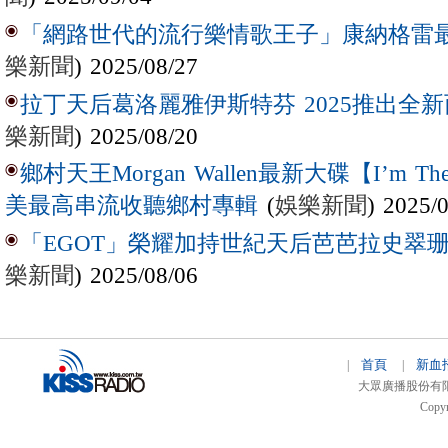
「網路世代的流行樂情歌王子」康納格雷最新作
樂新聞
) 2025/08/27
拉丁天后葛洛麗雅伊斯特芬 2025推出全新西
樂新聞
) 2025/08/20
鄉村天王Morgan Wallen最新大碟【I’m The
(
娛樂新聞
) 2025/
美最高串流收聽鄉村專輯
「EGOT」榮耀加持世紀天后芭芭拉史翠珊 
樂新聞
) 2025/08/06
首頁
新血
|
|
大眾廣播股份有限公司 
Copyr