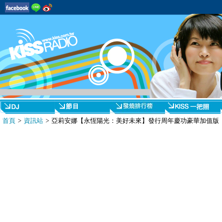
首頁
>
資訊站
> 亞莉安娜【永恆陽光：美好未來】發行周年慶功豪華加值版