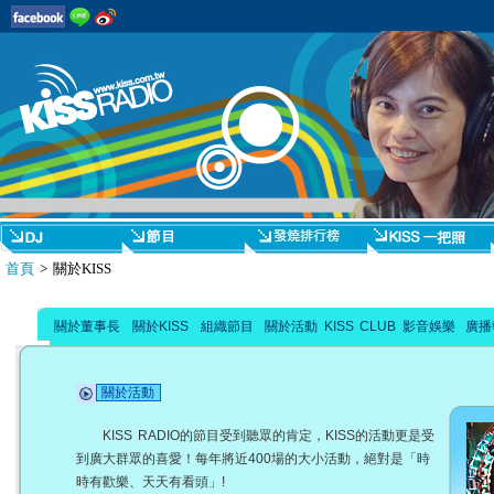
首頁
> 關於KISS
關於董事長
關於KISS
組織節目
關於活動
KISS CLUB
影音娛樂
廣播
關於活動
KISS RADIO的節目受到聽眾的肯定，KISS的活動更是受
到廣大群眾的喜愛！每年將近400場的大小活動，絕對是「時
時有歡樂、天天有看頭」!