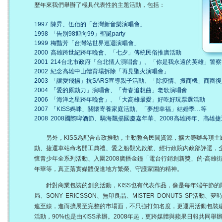
歷年來我們舉辦了極具代表性的主題活動，包括：
1997 陳昇、伍佰的「台灣新音樂演唱會」
1998 「告別98迎向99」聖誕party
1999 梅豔芳「台灣站世界巡迴演唱會」
2000 高雄跨世紀跨年晚會、「七夕」傳統民俗推廣活動
2001 214台北市政府「台北情人演唱會」、「你是我永遠的英雄」警
2002 紀念高雄中山體育場拆除「再見聖火演唱會」
2003 「讓愛飛揚」抗SARS宣導親子活動、「除疫情、振商機」商圈
2004 「愛的原動力」演唱會、「青春追想曲」老歌演唱會
2006 「海洋之星跨年晚會」、「大高雄最愛」好吃好玩票選活動
2007 「KISS媽咪」關懷寄養家庭活動、「夢想幸福」結婚季…等
2008 2008國際啤酒節、騎海飄揚國慶嘉年華、2008高雄跨年、高雄
另外，KISS為配合市政推動，主動整合民間資源，擴大籌辦各項主
動、捷運車站命名開工典禮、愛之船觀光啟航、經行政院內政部評選，全
懷青少年全系列活動、入圍2008廣播金鐘「電台行銷創新獎」的-高雄街
年華等，真正落實媒體促進地方繁榮、守護家園的精神。
針對商業包裝的創意活動，KISS也有代表作品，像是每年端午節的
局、SONY ERICSSON、無印良品、MISTER DONUTS SP活
連至線，進而擴展至完整的市場面，不只強打知名度，更運用活動包裝
活動，90%也是由KISS承辦。2008年起，更跨媒體與蘋果日報共同舉辦「