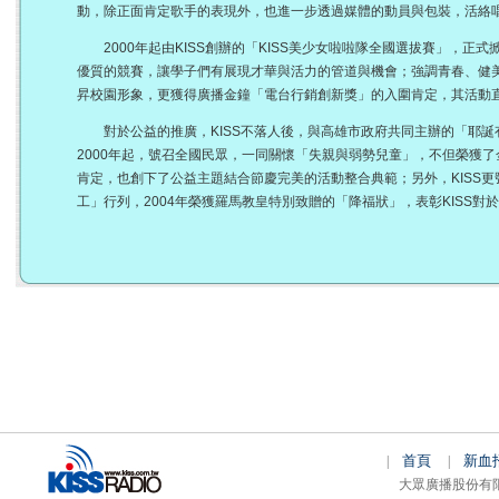
動，除正面肯定歌手的表現外，也進一步透過媒體的動員與包裝，活絡
2000年起由KISS創辦的「KISS美少女啦啦隊全國選拔賽」，正
優質的競賽，讓學子們有展現才華與活力的管道與機會；強調青春、健
昇校園形象，更獲得廣播金鐘「電台行銷創新獎」的入圍肯定，其活動直
對於公益的推廣，KISS不落人後，與高雄市政府共同主辦的「耶誕
2000年起，號召全國民眾，一同關懷「失親與弱勢兒童」，不但榮獲
肯定，也創下了公益主題結合節慶完美的活動整合典範；另外，KISS
工」行列，2004年榮獲羅馬教皇特別致贈的「降福狀」，表彰KISS對
首頁
新血
|
|
大眾廣播股份有限公司 