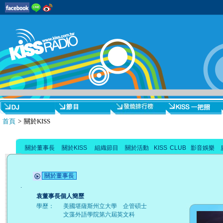
首頁
> 關於KISS
關於董事長
關於KISS
組織節目
關於活動
KISS CLUB
影音娛樂
關於董事長
.
袁董事長個人簡歷
學歷：
美國堪薩斯州立大學 企管碩士
文藻外語學院第六屆英文科