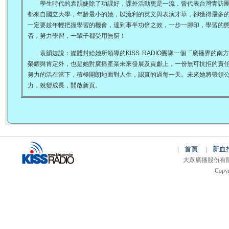
學生時代的袁韻婕除了功課好，課外活動更是一流，曾代表台灣青訪團
都來自國立大學，年齡最小的她，以流利的英文與表演才華，卻獲得最多
一定要趁年輕把握學習的機會，達到事半功倍之效，一步一腳印，學習的
否，努力學習，一輩子都受用無窮！
袁韻婕說：媒體封給她所領導的KISS RADIO團隊一個「廣播界的南
榮耀與肯定外，也是她對廣播產業未來發展及貢獻上，一份無可抗拒的責
努力的活在當下，積極開朗地面對人生，認真的過每一天。未來她將帶領
力，蛻變成長，開啟新頁。
首頁
新血
|
|
大眾廣播股份有限公司 
Copyr