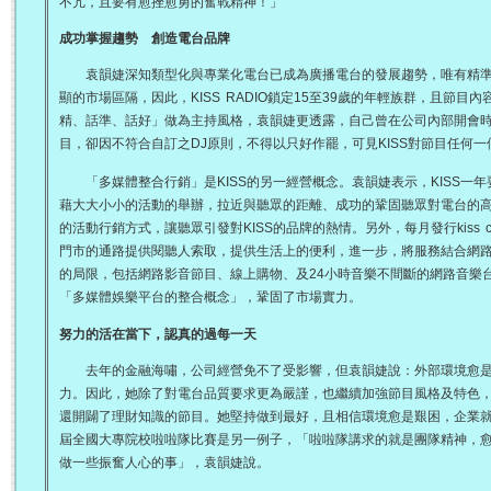
不亢，且要有愈挫愈勇的奮戰精神！」
成功掌握趨勢 創造電台品牌
袁韻婕深知類型化與專業化電台已成為廣播電台的發展趨勢，唯有精準
顯的市場區隔，因此，KISS RADIO鎖定15至39歲的年輕族群，且節目
精、話準、話好」做為主持風格，袁韻婕更透露，自己曾在公司內部開會
目，卻因不符合自訂之DJ原則，不得以只好作罷，可見KISS對節目任何
「多媒體整合行銷」是KISS的另一經營概念。袁韻婕表示，KISS一年
藉大大小小的活動的舉辦，拉近與聽眾的距離、成功的鞏固聽眾對電台的高度認
的活動行銷方式，讓聽眾引發對KISS的品牌的熱情。另外，每月發行kiss cl
門市的通路提供閱聽人索取，提供生活上的便利，進一步，將服務結合網
的局限，包括網路影音節目、線上購物、及24小時音樂不間斷的網路音樂台，讓
「多媒體娛樂平台的整合概念」，鞏固了市場實力。
努力的活在當下，認真的過每一天
去年的金融海嘯，公司經營免不了受影響，但袁韻婕說：外部環境愈是
力。因此，她除了對電台品質要求更為嚴謹，也繼續加強節目風格及特色
還開闢了理財知識的節目。她堅持做到最好，且相信環境愈是艱困，企業
屆全國大專院校啦啦隊比賽是另一例子，「啦啦隊講求的就是團隊精神，
做一些振奮人心的事」，袁韻婕說。