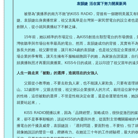
袁韻婕 活在當下努力開展新局
被譽為”廣播界的南方不敗”的KISS RADIO，背後有一個聰明美麗又
婕。袁韻婕出身廣播世家，祖父袁鳳舉是台灣第一家民營電台的設立者也
創辦人，從小就與廣播結下不解之緣。
15年前，她以精準的市場定位，為KISS創造出類型電台的市場價值，
灣收聽率與市場佔有率最高的電台。然而，袁韻婕成功的背後，其實有不
族長大的她，祖父辭世後，讓只有24歲的袁韻婕，也是祖父指定企業接班
場企業的爭奪戰，讓天生擁有不服輸細胞因子的她，為家族合諧退讓，自行創
頻廣播執照才再重回廣播業。KISS今日的成就，足以印證了祖父當年的遠
人生一路走來「被動」的選擇，造就現在的女強人
父親從小教導她，不要去欺負人家，也不能讓人家欺負，只要有道理就
山。12歲那年，父親去世後，祖父便以企業接班人的方式，栽培這位家中
的性格，這些被動的選擇，不管是性格決定命運，還是命運塑造性格，她
就要站起來」。
KISS RADIO開播以來，因為「品牌經營」策略成功，很快從激烈的
來，卻不是事事順暢的，談起KISS的內憂與外患，從面對主管機關嚴峻的
播電台的干擾及威脅，袁韻婕說：「遇到問題，要面對他，不要怕，怕了
就像她說話的聲音一樣，鏗鏘有力。在她近三十年的工作經驗裡，最大的